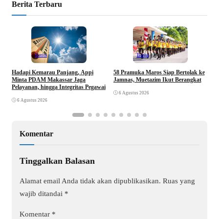
Berita Terbaru
Berita
Berita
Hadapi Kemarau Panjang, Appi
K
58 Pramuka Maros Siap Bertolak ke
Minta PDAM Makassar Jaga
D
Jamnas, Muetazim Ikut Berangkat
Pelayanan, hingga Integritas Pegawai
J
6 Agustus 2026
6 Agustus 2026
Komentar
Tinggalkan Balasan
Alamat email Anda tidak akan dipublikasikan.
Ruas yang
wajib ditandai
*
Komentar
*