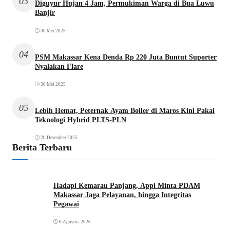
03
Diguyur Hujan 4 Jam, Permukiman Warga di Bua Luwu
Banjir
30 Mei 2025
04
PSM Makassar Kena Denda Rp 220 Juta Buntut Suporter
Nyalakan Flare
30 Mei 2025
05
Lebih Hemat, Peternak Ayam Boiler di Maros Kini Pakai
Teknologi Hybrid PLTS-PLN
20 Desember 2025
Berita Terbaru
Hadapi Kemarau Panjang, Appi Minta PDAM
Makassar Jaga Pelayanan, hingga Integritas
Pegawai
6 Agustus 2026