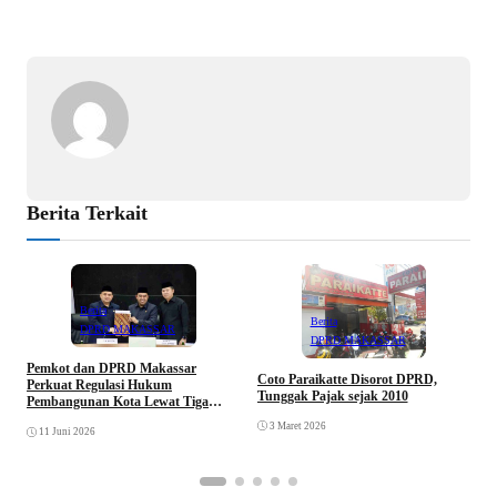
b
s
e
e
o
A
d
o
p
I
k
p
n
Berita Terkait
Berita
Berita
DPRD MAKASSAR
DPRD MAKASSAR
Pemkot dan DPRD Makassar
Coto Paraikatte Disorot DPRD,
R
Perkuat Regulasi Hukum
Tunggak Pajak sejak 2010
K
Pembangunan Kota Lewat Tiga
L
Ranperda
3 Maret 2026
11 Juni 2026