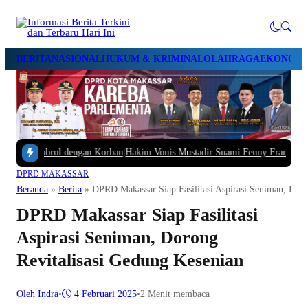
BERITA
NASIONAL
HUKUM & KRIMINAL
OLAHRAGA
EKONOMI 
 Ngobrol dengan Korban
|
Hakim Vonis Mustadir Suami Fenny Frans 1,5 Tahun 
DPRD MAKASSAR
Beranda
»
Berita
»
DPRD Makassar Siap Fasilitasi Aspirasi Seniman, Doro
DPRD Makassar Siap Fasilitasi
Aspirasi Seniman, Dorong
Revitalisasi Gedung Kesenian
Oleh Indra
•
4 Februari 2025
•
2 Menit membaca