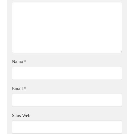
Nama
*
Email
*
Situs Web