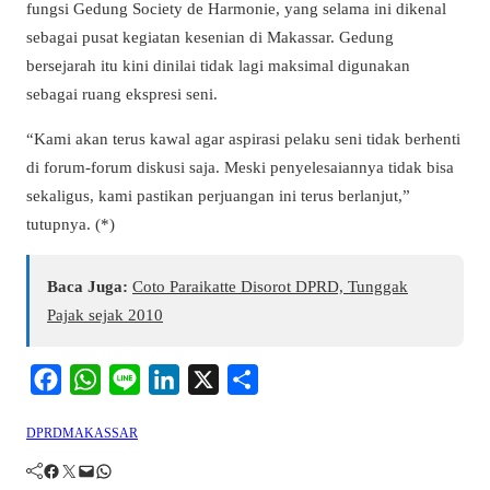
fungsi Gedung Society de Harmonie, yang selama ini dikenal
sebagai pusat kegiatan kesenian di Makassar. Gedung
bersejarah itu kini dinilai tidak lagi maksimal digunakan
sebagai ruang ekspresi seni.
“Kami akan terus kawal agar aspirasi pelaku seni tidak berhenti
di forum-forum diskusi saja. Meski penyelesaiannya tidak bisa
sekaligus, kami pastikan perjuangan ini terus berlanjut,”
tutupnya. (*)
Baca Juga:
Coto Paraikatte Disorot DPRD, Tunggak
Pajak sejak 2010
F
W
L
L
X
S
a
h
i
i
h
DPRDMAKASSAR
c
a
n
n
a
Facebook
Twitter
Mail
WhatsApp
e
t
e
k
r