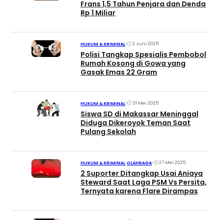
Frans 1,5 Tahun Penjara dan Denda
Rp 1 Miliar
•
2 Juni 2025
HUKUM & KRIMINAL
Polisi Tangkap Spesialis Pembobol
Rumah Kosong di Gowa yang
Gasak Emas 22 Gram
•
31 Mei 2025
HUKUM & KRIMINAL
Siswa SD di Makassar Meninggal
Diduga Dikeroyok Teman Saat
Pulang Sekolah
•
27 Mei 2025
HUKUM & KRIMINAL
|
OLAHRAGA
2 Suporter Ditangkap Usai Aniaya
Steward Saat Laga PSM Vs Persita,
Ternyata karena Flare Dirampas