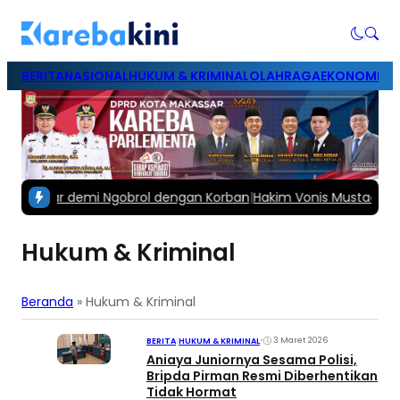
BERITA
NASIONAL
HUKUM & KRIMINAL
OLAHRAGA
EKONOMI & B
 Pacar demi Ngobrol dengan Korban
|
Hakim Vonis Mustadir Suami
Hukum & Kriminal
Beranda
»
Hukum & Kriminal
•
3 Maret 2026
BERITA
|
HUKUM & KRIMINAL
Aniaya Juniornya Sesama Polisi,
Bripda Pirman Resmi Diberhentikan
Tidak Hormat