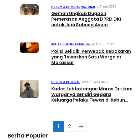
•
21 Mei 2025
HUKUM & KRIMINAL
|
NASIONAL
Gemah Ungkap Dugaan
Pemerasan Anggota DPRD DKI
untuk Judi Sabung Ayam
•
25 April 2025
BERITA
|
HUKUM & KRIMINAL
Polisi Selidiki Penyebab Kebakaran
yang Tewaskan Satu Warga di
Makassar
•
28 Januari 2025
HUKUM & KRIMINAL
Kades Lebbotengae Maros Ditikam
Warganya Sendiri Gegara
Keluarga Pelaku Tewas di Kebun
Korban
1
2
Berita Populer