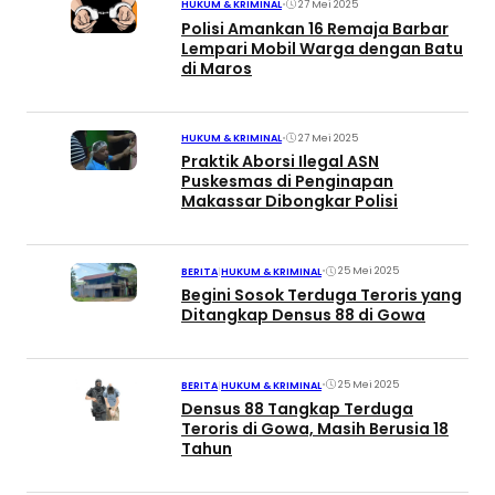
•
27 Mei 2025
HUKUM & KRIMINAL
Polisi Amankan 16 Remaja Barbar
Lempari Mobil Warga dengan Batu
di Maros
•
27 Mei 2025
HUKUM & KRIMINAL
Praktik Aborsi Ilegal ASN
Puskesmas di Penginapan
Makassar Dibongkar Polisi
•
25 Mei 2025
BERITA
|
HUKUM & KRIMINAL
Begini Sosok Terduga Teroris yang
Ditangkap Densus 88 di Gowa
•
25 Mei 2025
BERITA
|
HUKUM & KRIMINAL
Densus 88 Tangkap Terduga
Teroris di Gowa, Masih Berusia 18
Tahun