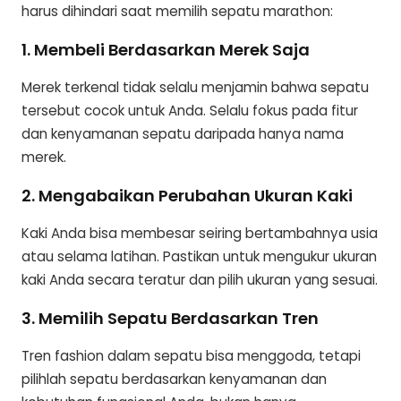
harus dihindari saat memilih sepatu marathon:
1. Membeli Berdasarkan Merek Saja
Merek terkenal tidak selalu menjamin bahwa sepatu
tersebut cocok untuk Anda. Selalu fokus pada fitur
dan kenyamanan sepatu daripada hanya nama
merek.
2. Mengabaikan Perubahan Ukuran Kaki
Kaki Anda bisa membesar seiring bertambahnya usia
atau selama latihan. Pastikan untuk mengukur ukuran
kaki Anda secara teratur dan pilih ukuran yang sesuai.
3. Memilih Sepatu Berdasarkan Tren
Tren fashion dalam sepatu bisa menggoda, tetapi
pilihlah sepatu berdasarkan kenyamanan dan