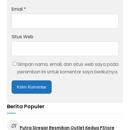
Email
*
Situs Web
Simpan nama, email, dan situs web saya pada
peramban ini untuk komentar saya berikutnya.
Berita Populer
01
Putra Siregar Resmikan Outlet Kedua PStore