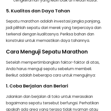
cengkeraman yang lebih baik di medan kasar.
5. Kualitas dan Daya Tahan
Sepatu marathon adalah investasi jangka panjang,
jadi pilihlah sepatu dari merek yang terpercaya dan
terkenal dengan kualitasnya. Periksa bahan dan
konstruksi untuk memastikan daya tahannya.
Cara Menguji Sepatu Marathon
Setelah mempertimbangkan faktor-faktor di atas,
Anda harus menguji sepatu sebelum membeli.
Berikut adalah beberapa cara untuk mengujinya:
1. Coba Berjalan dan Berlari
Jalankan dan berjalan di toko untuk merasakan
bagaimana sepatu tersebut berfungsi. Perhatikan
apakah ada area yang terasa tidak nyaman atau