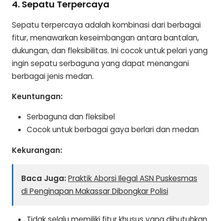
4. Sepatu Terpercaya
Sepatu terpercaya adalah kombinasi dari berbagai
fitur, menawarkan keseimbangan antara bantalan,
dukungan, dan fleksibilitas. Ini cocok untuk pelari yang
ingin sepatu serbaguna yang dapat menangani
berbagai jenis medan.
Keuntungan:
Serbaguna dan fleksibel
Cocok untuk berbagai gaya berlari dan medan
Kekurangan:
Baca Juga:
Praktik Aborsi Ilegal ASN Puskesmas
di Penginapan Makassar Dibongkar Polisi
Tidak selalu memiliki fitur khusus yang dibutuhkan