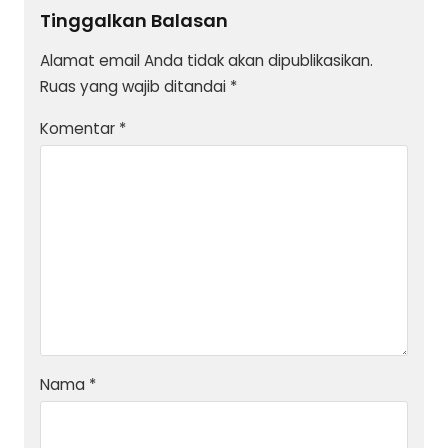
Tinggalkan Balasan
Alamat email Anda tidak akan dipublikasikan.
Ruas yang wajib ditandai
*
Komentar
*
Nama
*