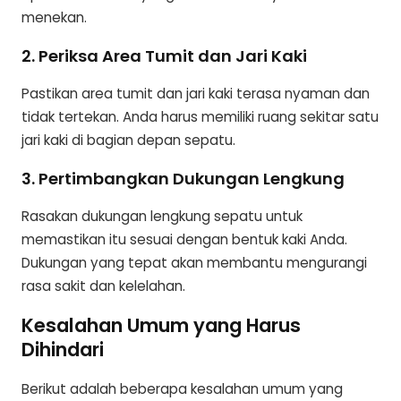
menekan.
2. Periksa Area Tumit dan Jari Kaki
Pastikan area tumit dan jari kaki terasa nyaman dan
tidak tertekan. Anda harus memiliki ruang sekitar satu
jari kaki di bagian depan sepatu.
3. Pertimbangkan Dukungan Lengkung
Rasakan dukungan lengkung sepatu untuk
memastikan itu sesuai dengan bentuk kaki Anda.
Dukungan yang tepat akan membantu mengurangi
rasa sakit dan kelelahan.
Kesalahan Umum yang Harus
Dihindari
Berikut adalah beberapa kesalahan umum yang