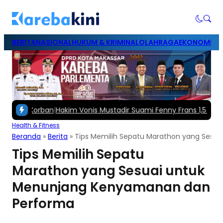
BERITA
NASIONAL
HUKUM & KRIMINAL
OLAHRAGA
EKONOMI & B
Korban
|
Hakim Vonis Mustadir Suami Fenny Frans 1,5 Tahun Penjara
Health & Fitness
Beranda
»
Berita
»
Tips Memilih Sepatu Marathon yang Sesu
Tips Memilih Sepatu
Marathon yang Sesuai untuk
Menunjang Kenyamanan dan
Performa