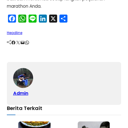
marathon Anda.
F
W
L
L
X
S
a
h
i
i
h
Headline
c
a
n
n
a
Facebook
Twitter
Mail
WhatsApp
e
t
e
k
r
b
s
e
e
o
A
d
o
p
I
k
p
n
Admin
Berita Terkait