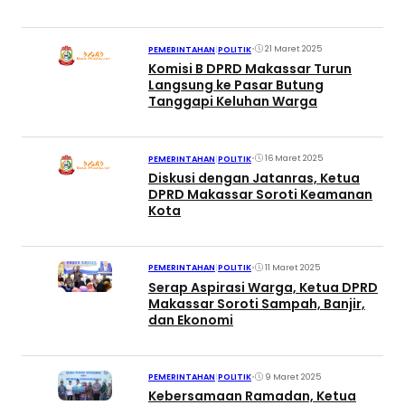
•
21 Maret 2025
PEMERINTAHAN
|
POLITIK
Komisi B DPRD Makassar Turun
Langsung ke Pasar Butung
Tanggapi Keluhan Warga
•
16 Maret 2025
PEMERINTAHAN
|
POLITIK
Diskusi dengan Jatanras, Ketua
DPRD Makassar Soroti Keamanan
Kota
•
11 Maret 2025
PEMERINTAHAN
|
POLITIK
Serap Aspirasi Warga, Ketua DPRD
Makassar Soroti Sampah, Banjir,
dan Ekonomi
•
9 Maret 2025
PEMERINTAHAN
|
POLITIK
Kebersamaan Ramadan, Ketua