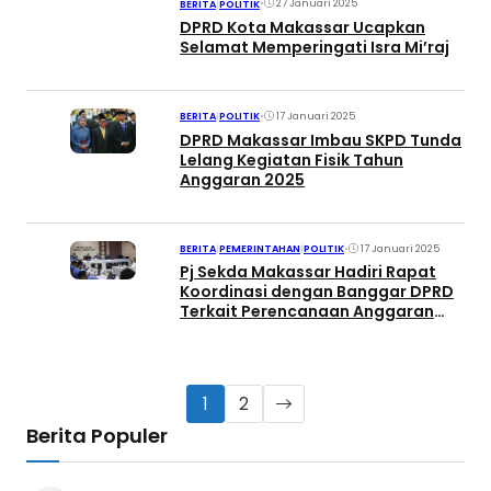
•
27 Januari 2025
BERITA
|
POLITIK
DPRD Kota Makassar Ucapkan
Selamat Memperingati Isra Mi’raj
•
17 Januari 2025
BERITA
|
POLITIK
DPRD Makassar Imbau SKPD Tunda
Lelang Kegiatan Fisik Tahun
Anggaran 2025
•
17 Januari 2025
BERITA
|
PEMERINTAHAN
|
POLITIK
Pj Sekda Makassar Hadiri Rapat
Koordinasi dengan Banggar DPRD
Terkait Perencanaan Anggaran
2025
1
2
Berita Populer