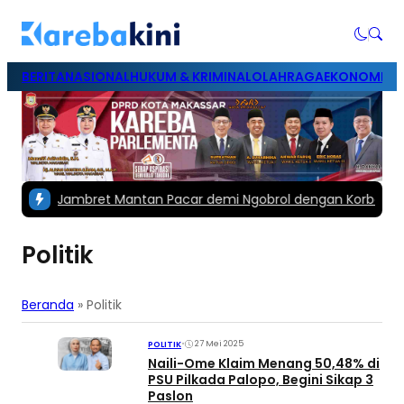
BERITA
NASIONAL
HUKUM & KRIMINAL
OLAHRAGA
EKONOMI & B
assar Jambret Mantan Pacar demi Ngobrol dengan Korban
|
Haki
Politik
Beranda
»
Politik
•
27 Mei 2025
POLITIK
Naili-Ome Klaim Menang 50,48% di
PSU Pilkada Palopo, Begini Sikap 3
Paslon