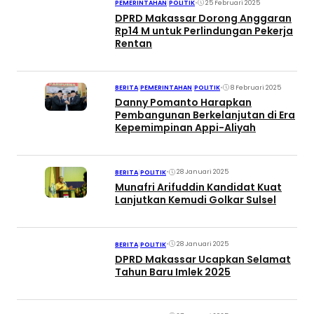
•
25 Februari 2025
PEMERINTAHAN
|
POLITIK
DPRD Makassar Dorong Anggaran
Rp14 M untuk Perlindungan Pekerja
Rentan
•
8 Februari 2025
BERITA
|
PEMERINTAHAN
|
POLITIK
Danny Pomanto Harapkan
Pembangunan Berkelanjutan di Era
Kepemimpinan Appi-Aliyah
•
28 Januari 2025
BERITA
|
POLITIK
Munafri Arifuddin Kandidat Kuat
Lanjutkan Kemudi Golkar Sulsel
•
28 Januari 2025
BERITA
|
POLITIK
DPRD Makassar Ucapkan Selamat
Tahun Baru Imlek 2025