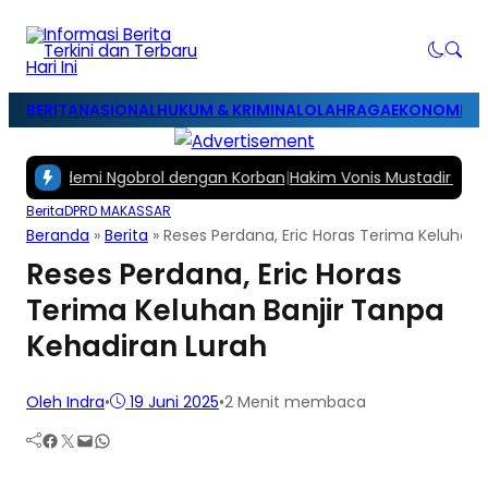
BERITA
NASIONAL
HUKUM & KRIMINAL
OLAHRAGA
EKONOMI & B
car demi Ngobrol dengan Korban
|
Hakim Vonis Mustadir Suami Fe
Berita
DPRD MAKASSAR
Beranda
»
Berita
»
Reses Perdana, Eric Horas Terima Keluhan 
Reses Perdana, Eric Horas
Terima Keluhan Banjir Tanpa
Kehadiran Lurah
Oleh Indra
•
19 Juni 2025
•
2 Menit membaca
Facebook
Twitter
Mail
WhatsApp