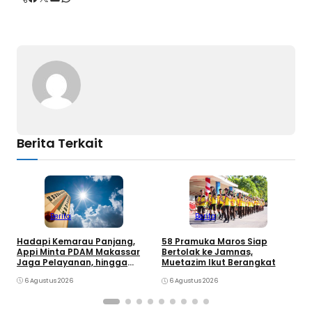
b
s
e
e
o
A
d
o
p
I
k
p
n
Berita Terkait
Berita
Berita
Hadapi Kemarau Panjang,
K
58 Pramuka Maros Siap
Appi Minta PDAM Makassar
O
Bertolak ke Jamnas,
Jaga Pelayanan, hingga
k
Muetazim Ikut Berangkat
Integritas Pegawai
P
6 Agustus 2026
6 Agustus 2026