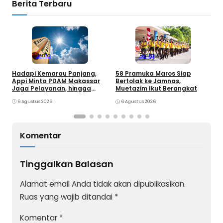
Berita Terbaru
Berita
Berita
Hadapi Kemarau Panjang,
K
58 Pramuka Maros Siap
Appi Minta PDAM Makassar
O
Bertolak ke Jamnas,
Jaga Pelayanan, hingga
k
Muetazim Ikut Berangkat
Integritas Pegawai
P
6 Agustus 2026
6 Agustus 2026
Komentar
Tinggalkan Balasan
Alamat email Anda tidak akan dipublikasikan.
Ruas yang wajib ditandai
*
Komentar
*