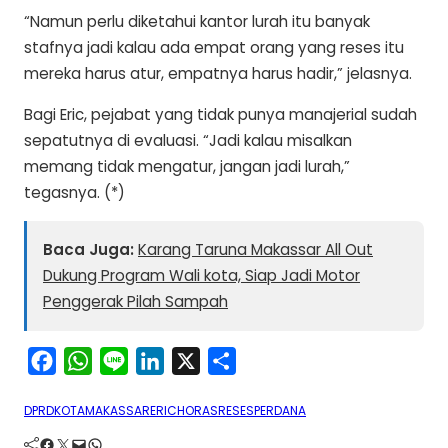
“Namun perlu diketahui kantor lurah itu banyak
stafnya jadi kalau ada empat orang yang reses itu
mereka harus atur, empatnya harus hadir,” jelasnya.
Bagi Eric, pejabat yang tidak punya manajerial sudah
sepatutnya di evaluasi. “Jadi kalau misalkan
memang tidak mengatur, jangan jadi lurah,”
tegasnya. (*)
Baca Juga:
Karang Taruna Makassar All Out
Dukung Program Wali kota, Siap Jadi Motor
Penggerak Pilah Sampah
F
W
L
L
X
S
a
h
i
i
h
DPRDKOTAMAKASSAR
ERICHORAS
RESESPERDANA
c
a
n
n
a
Facebook
Twitter
Mail
WhatsApp
e
t
e
k
r