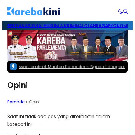
BERITA
NASIONAL
HUKUM & KRIMINAL
OLAHRAGA
EKONOMI & B
i Makassar Jambret Mantan Pacar demi Ngobrol dengan Korba
Opini
Beranda
»
Opini
Saat ini tidak ada pos yang diterbitkan dalam
kategori ini.