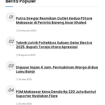
Berita Populer
01
Putra Siregar Resmikan Outlet Kedua PStore
Makassar di Perintis Bareng Aisar Khaled
21 Februari 2025
02
Teknik Listrik Poltekbos Sukses Gelar Electra
2025, Bupati Toraja Utara Apresiasi
18 Agustus 2025
03
Diguyur Hujan 4 Jam, Permukiman Warga di Bua
Luwu Banjir
30 Mei 2025
04
PSM Makassar Kena Denda Rp 220 Juta Buntut
Suporter Nyalakan Flare
30 Mei 2025