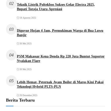
02
Teknik Listrik Poltekbos Sukses Gelar Electra 2025,
Bupati Toraja Utara Apresiasi
18 Agustus 2025
03
Diguyur Hujan 4 Jam, Permukiman Warga di Bua Luwu
Banjir
30 Mei 2025
04
PSM Makassar Kena Denda Rp 220 Juta Buntut Suporter
Nyalakan Flare
30 Mei 2025
05
Lebih Hemat, Peternak Ayam Boiler di Maros Kini Pakai
Teknologi Hybrid PLTS-PLN
20 Desember 2025
Berita Terbaru