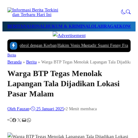
BERITA
NASIONAL
HUKUM & KRIMINAL
OLAHRAGA
EKONOMI 
emi Ngobrol dengan Korban
|
Hakim Vonis Mustadir Suami Fenny Frans 1,5 Tahu
Berita
Beranda
»
Berita
»
Warga BTP Tegas Menolak Lapangan Tala Dijadikan L
Warga BTP Tegas Menolak
Lapangan Tala Dijadikan Lokasi
Pasar Malam
Oleh Fauzan
•
25 Januari 2025
•
2 Menit membaca
Facebook
Twitter
Mail
WhatsApp