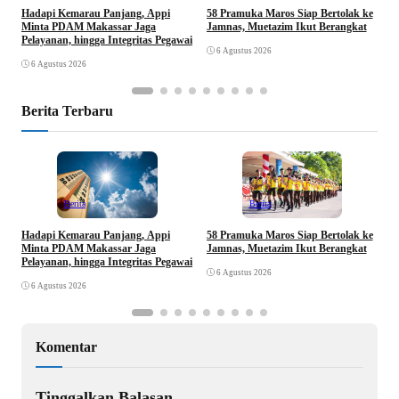
Hadapi Kemarau Panjang, Appi
K
58 Pramuka Maros Siap Bertolak ke
Minta PDAM Makassar Jaga
D
Jamnas, Muetazim Ikut Berangkat
Pelayanan, hingga Integritas Pegawai
J
6 Agustus 2026
6 Agustus 2026
Berita Terbaru
Berita
Berita
Hadapi Kemarau Panjang, Appi
K
58 Pramuka Maros Siap Bertolak ke
Minta PDAM Makassar Jaga
D
Jamnas, Muetazim Ikut Berangkat
Pelayanan, hingga Integritas Pegawai
J
6 Agustus 2026
6 Agustus 2026
Komentar
Tinggalkan Balasan