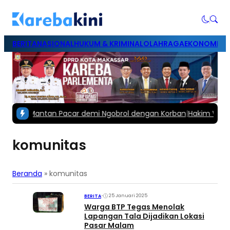
BERITA
NASIONAL
HUKUM & KRIMINAL
OLAHRAGA
EKONOMI & B
mbret Mantan Pacar demi Ngobrol dengan Korban
|
Hakim Vonis M
komunitas
Beranda
»
komunitas
•
25 Januari 2025
BERITA
Warga BTP Tegas Menolak
Lapangan Tala Dijadikan Lokasi
Pasar Malam