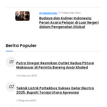
•
17 Desember 2024
INTERNASIONAL
Budaya dan Kuliner Indonesia:
Peran Acara Pelajar di Luar Negeri
dalam Pengenalan Global
Berita Populer
01
Putra Siregar Resmikan Outlet Kedua PStore
Makassar di Perintis Bareng Aisar Khaled
21 Februari 2025
02
Teknik Listrik Poltekbos Sukses Gelar Electra
2025, Bupati Toraja Utara Apresiasi
18 Agustus 2025