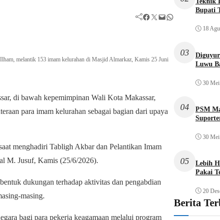
Teknik L
Bupati 
Facebook
Twitter
Mail
WhatsApp
18 Agu
03
Diguyur
Ilham, melantik 153 imam kelurahan di Masjid Almarkaz, Kamis 25 Juni
Luwu Ba
30 Mei
sar, di bawah kepemimpinan Wali Kota Makassar,
04
PSM Mak
teraan para imam kelurahan sebagai bagian dari upaya
Suporte
30 Mei
 saat menghadiri Tabligh Akbar dan Pelantikan Imam
05
al M. Jusuf, Kamis (25/6/2026).
Lebih H
Pakai T
 bentuk dukungan terhadap aktivitas dan pengabdian
20 Des
masing-masing.
Berita Te
negara bagi para pekerja keagamaan melalui program