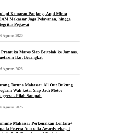
adapi Kemarau Panjang, Appi Minta
AM Makassar Jaga Pelayanan, hingga
tegritas Pegawai
6 Agustus 2026
 Pramuka Maros Siap Bertolak ke Jamnas,
etazim Ikut Berangkat
6 Agustus 2026
rang Taruna Makassar All Out Dukung
ogram Wali kota, Siap Jadi Motor
nggerak Pilah Sampah
6 Agustus 2026
minfo Makassar Perkenalkan Lontara+
pada Peserta Australia Awards sebagai