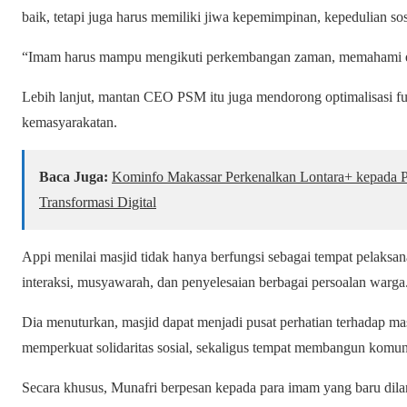
baik, tetapi juga harus memiliki jiwa kepemimpinan, kepedulian sos
“Imam harus mampu mengikuti perkembangan zaman, memahami era d
Lebih lanjut, mantan CEO PSM itu juga mendorong optimalisasi fung
kemasyarakatan.
Baca Juga:
Kominfo Makassar Perkenalkan Lontara+ kepada Pes
Transformasi Digital
Appi menilai masjid tidak hanya berfungsi sebagai tempat pelaksana
interaksi, musyawarah, dan penyelesaian berbagai persoalan warga
Dia menuturkan, masjid dapat menjadi pusat perhatian terhadap 
memperkuat solidaritas sosial, sekaligus tempat membangun komun
Secara khusus, Munafri berpesan kepada para imam yang baru dilan