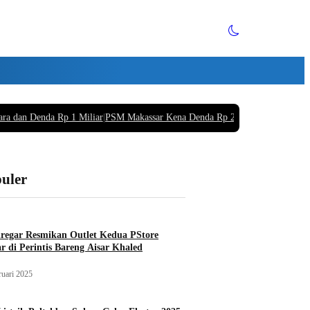
ara dan Denda Rp 1 Miliar
|
PSM Makassar Kena Denda Rp 220 Juta Buntut Supo
puler
iregar Resmikan Outlet Kedua PStore
r di Perintis Bareng Aisar Khaled
ruari 2025