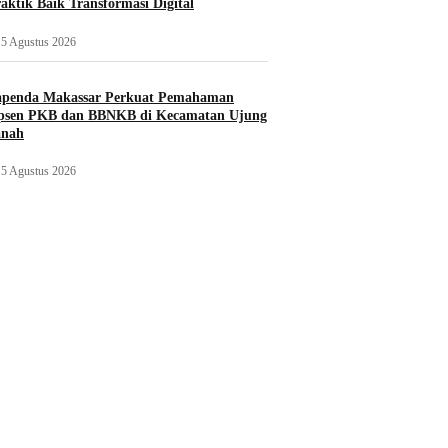
aktik Baik Transformasi Digital
5 Agustus 2026
apenda Makassar Perkuat Pemahaman
psen PKB dan BBNKB di Kecamatan Ujung
nah‎
5 Agustus 2026