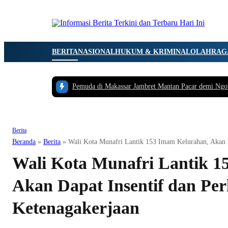
BERITA
NASIONAL
HUKUM & KRIMINAL
OLAHRAG
Pemuda di Makassar Jambret Mantan Pacar demi Ngo
Berita
Beranda
»
Berita
»
Wali Kota Munafri Lantik 153 Imam Kelurahan, Akan D
Wali Kota Munafri Lantik 1
Akan Dapat Insentif dan Pe
Ketenagakerjaan