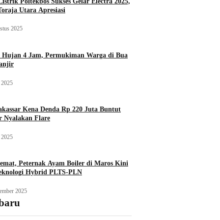
istrik Poltekbos Sukses Gelar Electra 2025,
Toraja Utara Apresiasi
stus 2025
 Hujan 4 Jam, Permukiman Warga di Bua
njir
 2025
assar Kena Denda Rp 220 Juta Buntut
r Nyalakan Flare
 2025
emat, Peternak Ayam Boiler di Maros Kini
eknologi Hybrid PLTS-PLN
ember 2025
rbaru