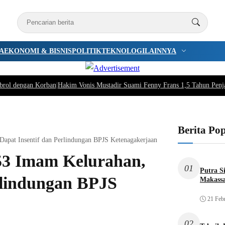
A
EKONOMI & BISNIS
POLITIK
TEKNOLOGI
LAINNYA
brol dengan Korban
|
Hakim Vonis Mustadir Suami Fenny Frans 1,5 Tahun Penj
Berita Po
apat Insentif dan Perlindungan BPJS Ketenagakerjaan
53 Imam Kelurahan,
01
Putra S
rlindungan BPJS
Makassa
21 Feb
02