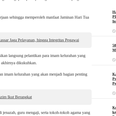
H
PD
erjaan sehingga memperoleh manfaat Jaminan Hari Tua
In
ar Jaga Pelayanan, hingga Integritas Pegawai
58
Mu
ikan langsung pelantikan para imam kelurahan yang
m akhirnya dikukuhkan.
kan imam kelurahan yang akan menjadi bagian penting
Ka
Pr
Pe
zim Ikut Berangkat
Ko
di jenazah, guru mengaji, serta tokoh-tokoh agama yang
ke