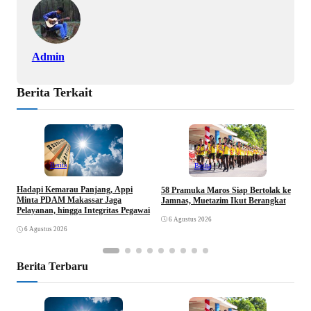
k
p
n
Admin
Berita Terkait
Berita
Berita
Hadapi Kemarau Panjang, Appi
K
58 Pramuka Maros Siap Bertolak ke
Minta PDAM Makassar Jaga
D
Jamnas, Muetazim Ikut Berangkat
Pelayanan, hingga Integritas Pegawai
J
6 Agustus 2026
6 Agustus 2026
Berita Terbaru