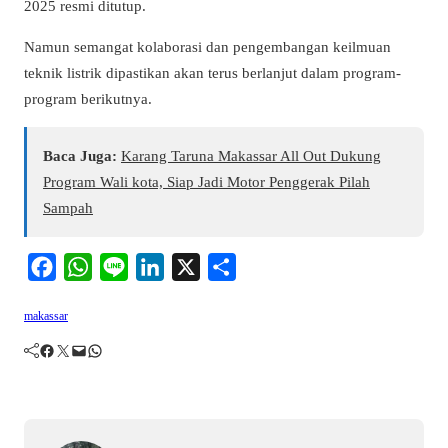
2025 resmi ditutup.
Namun semangat kolaborasi dan pengembangan keilmuan
teknik listrik dipastikan akan terus berlanjut dalam program-
program berikutnya.
Baca Juga:
Karang Taruna Makassar All Out Dukung
Program Wali kota, Siap Jadi Motor Penggerak Pilah
Sampah
F
W
L
L
X
S
a
h
i
i
h
makassar
c
a
n
n
a
Facebook
Twitter
Mail
WhatsApp
e
t
e
k
r
b
s
e
e
o
A
d
o
p
I