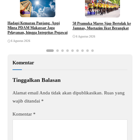
Berita
Berita
Hadapi Kemarau Panjang, Appi
K
58 Pramuka Maros Siap Bertolak ke
Minta PDAM Makassar Jaga
D
Jamnas, Muetazim Ikut Berangkat
Pelayanan, hingga Integritas Pegawai
J
6 Agustus 2026
6 Agustus 2026
Komentar
Tinggalkan Balasan
Alamat email Anda tidak akan dipublikasikan.
Ruas yang
wajib ditandai
*
Komentar
*