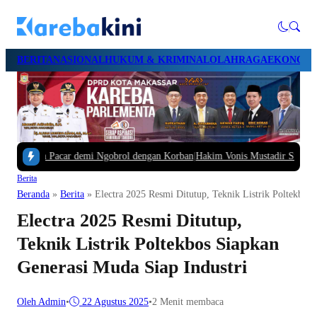
BERITA
NASIONAL
HUKUM & KRIMINAL
OLAHRAGA
EKONOMI 
ntan Pacar demi Ngobrol dengan Korban
|
Hakim Vonis Mustadir Suami Fenny F
Berita
Beranda
»
Berita
»
Electra 2025 Resmi Ditutup, Teknik Listrik Poltekbos 
Electra 2025 Resmi Ditutup,
Teknik Listrik Poltekbos Siapkan
Generasi Muda Siap Industri
Oleh Admin
•
22 Agustus 2025
•
2 Menit membaca