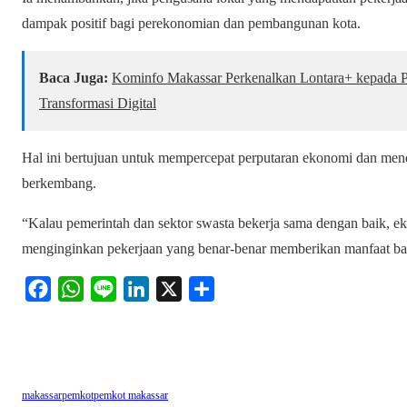
dampak positif bagi perekonomian dan pembangunan kota.
Baca Juga:
Kominfo Makassar Perkenalkan Lontara+ kepada Pes
Transformasi Digital
Hal ini bertujuan untuk mempercepat perputaran ekonomi dan men
berkembang.
“Kalau pemerintah dan sektor swasta bekerja sama dengan baik, ek
menginginkan pekerjaan yang benar-benar memberikan manfaat ba
F
W
L
L
X
S
a
h
i
i
h
c
a
n
n
a
e
t
e
k
r
b
s
e
e
makassar
pemkot
pemkot makassar