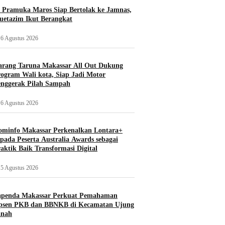
 Pramuka Maros Siap Bertolak ke Jamnas,
etazim Ikut Berangkat
6 Agustus 2026
rang Taruna Makassar All Out Dukung
ogram Wali kota, Siap Jadi Motor
nggerak Pilah Sampah
6 Agustus 2026
minfo Makassar Perkenalkan Lontara+
pada Peserta Australia Awards sebagai
aktik Baik Transformasi Digital
5 Agustus 2026
apenda Makassar Perkuat Pemahaman
psen PKB dan BBNKB di Kecamatan Ujung
nah‎