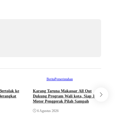
Berita
Pemerintahan
Ber
Bertolak ke
Karang Taruna Makassar All Out
Kominfo M
Berangkat
Dukung Program Wali kota, Siap Jadi
Lontara+ 
Motor Penggerak Pilah Sampah
Awards se
Transforma
6 Agustus 2026
5 Agustus