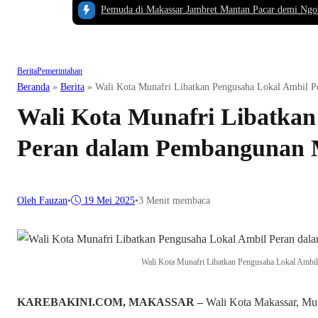
Pemuda di Makassar Jambret Mantan Pacar demi Ngo
Berita
Pemerintahan
Beranda
»
Berita
»
Wali Kota Munafri Libatkan Pengusaha Lokal Ambil 
Wali Kota Munafri Libatkan
Peran dalam Pembangunan 
Oleh Fauzan
•
19 Mei 2025
•
3 Menit membaca
Wali Kota Munafri Libatkan Pengusaha Lokal Ambi
KAREBAKINI.COM, MAKASSAR –
Wali Kota Makassar, Mun