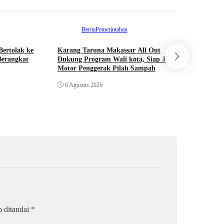
Berita
Pemerintahan
Ber
Bertolak ke
Karang Taruna Makassar All Out
Kominfo M
Berangkat
Dukung Program Wali kota, Siap Jadi
Lontara+ 
Motor Penggerak Pilah Sampah
Awards se
Transforma
6 Agustus 2026
5 Agustus
b ditandai
*