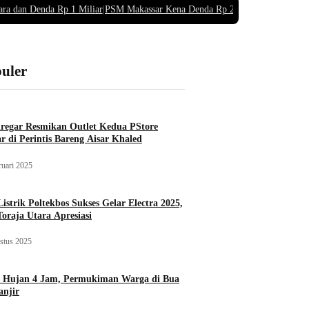
ara dan Denda Rp 1 Miliar
|
PSM Makassar Kena Denda Rp 220 Juta Buntut Supo
puler
iregar Resmikan Outlet Kedua PStore
r di Perintis Bareng Aisar Khaled
ruari 2025
istrik Poltekbos Sukses Gelar Electra 2025,
Toraja Utara Apresiasi
stus 2025
 Hujan 4 Jam, Permukiman Warga di Bua
njir