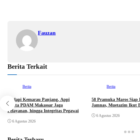
o
A
d
o
p
I
k
p
n
Fauzan
Berita Terkait
Berita
Berita
Hadapi Kemarau Panjang, Appi
58 Pramuka Maros Siap 
Minta PDAM Makassar Jaga
Jamnas, Muetazim Ikut 
Pelayanan, hingga Integritas Pegawai
6 Agustus 2026
6 Agustus 2026
Berita Terbaru