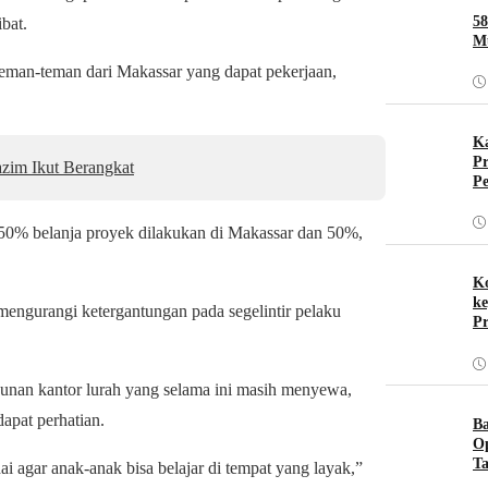
58
bat.
Mu
 teman-teman dari Makassar yang dapat pekerjaan,
Ka
Pr
zim Ikut Berangkat
Pe
 50% belanja proyek dilakukan di Makassar dan 50%,
Ko
ke
engurangi ketergantungan pada segelintir pelaku
Pr
unan kantor lurah yang selama ini masih menyewa,
apat perhatian.
B
O
Ta
i agar anak-anak bisa belajar di tempat yang layak,”