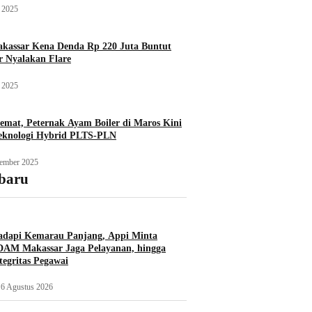
 2025
assar Kena Denda Rp 220 Juta Buntut
r Nyalakan Flare
 2025
emat, Peternak Ayam Boiler di Maros Kini
eknologi Hybrid PLTS-PLN
ember 2025
rbaru
adapi Kemarau Panjang, Appi Minta
AM Makassar Jaga Pelayanan, hingga
tegritas Pegawai
6 Agustus 2026