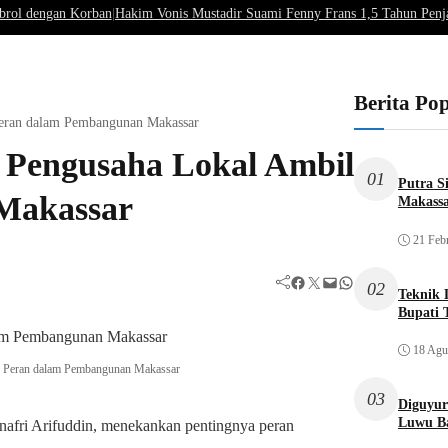
brol dengan Korban
|
Hakim Vonis Mustadir Suami Fenny Frans 1,5 Tahun Penj
Berita Po
Peran dalam Pembangunan Makassar
 Pengusaha Lokal Ambil
01
Putra S
Makassar
Makassa
21 Feb
Facebook
Twitter
Mail
WhatsApp
02
Teknik L
Bupati 
18 Agu
l Peran dalam Pembangunan Makassar
03
Diguyur
Luwu Ba
afri Arifuddin, menekankan pentingnya peran