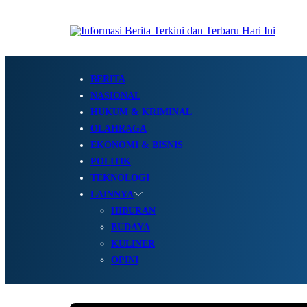
BERITA
NASIONAL
HUKUM & KRIMINAL
OLAHRAGA
EKONOMI & BISNIS
POLITIK
TEKNOLOGI
LAINNYA
HIBURAN
BUDAYA
KULINER
OPINI