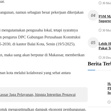
ar.
30 Mei
mbangunan, namun sebagian besar pekerjaan dikerjakan
04
PSM Mak
Suporte
mi mengutamakan pengusaha lokal, tetapi syaratnya
30 Mei
tikan pengurus DPC Gabungan Perusahaan Konstruksi
05
030, di kantor Balai Kota, Senin (19/5/2025).
Lebih H
Pakai T
n, maka uang akan berputar di Makassar, memberikan
20 Des
Berita Te
 kota melalui kolaborasi yang sehat antara
H
PD
In
ar Jaga Pelayanan, hingga Integritas Pegawai
ta untuk mengoptimalkan dampak ekonomi pembangunan.