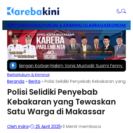
BERITA
NASIONAL
HUKUM & KRIMINAL
OLAHRAGA
EKONOMI & B
ol dengan Korban
|
Hakim Vonis Mustadir Suami Fenny Frans 1,5 T
Berita
Hukum & Kriminal
Beranda
»
Berita
»
Polisi Selidiki Penyebab Kebakaran yang 
Polisi Selidiki Penyebab
Kebakaran yang Tewaskan
Satu Warga di Makassar
Oleh Indra
•
25 April 2025
•
3 Menit membaca