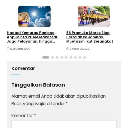
Berita
Berita
Hadapi Kemarau Panjang,
K
58 Pramuka Maros Siap
Appi Minta PDAM Makassar
O
Bertolak ke Jamnas,
Jaga Pelayanan, hingga
k
Muetazim Ikut Berangkat
Integritas Pegawai
P
6 Agustus 2026
6 Agustus 2026
Komentar
Tinggalkan Balasan
Alamat email Anda tidak akan dipublikasikan.
Ruas yang wajib ditandai
*
Komentar
*