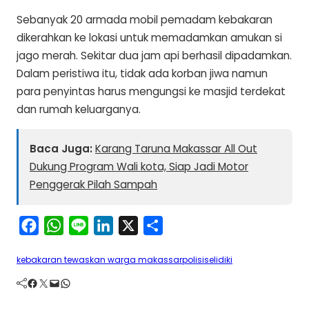
Sebanyak 20 armada mobil pemadam kebakaran
dikerahkan ke lokasi untuk memadamkan amukan si
jago merah. Sekitar dua jam api berhasil dipadamkan.
Dalam peristiwa itu, tidak ada korban jiwa namun
para penyintas harus mengungsi ke masjid terdekat
dan rumah keluarganya.
Baca Juga:
Karang Taruna Makassar All Out
Dukung Program Wali kota, Siap Jadi Motor
Penggerak Pilah Sampah
F
W
L
L
X
S
a
h
i
i
h
kebakaran tewaskan warga makassar
polisi
selidiki
c
a
n
n
a
Facebook
Twitter
Mail
WhatsApp
e
t
e
k
r
b
s
e
e