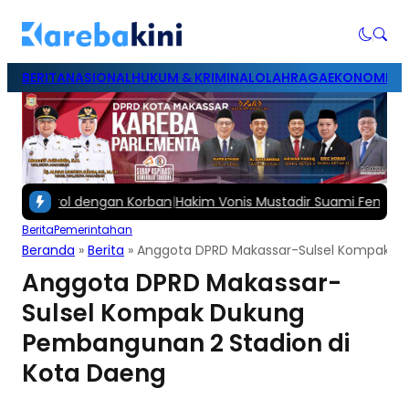
BERITA
NASIONAL
HUKUM & KRIMINAL
OLAHRAGA
EKONOMI & B
obrol dengan Korban
|
Hakim Vonis Mustadir Suami Fenny Frans 1,
Berita
Pemerintahan
Beranda
»
Berita
»
Anggota DPRD Makassar-Sulsel Kompak D
Anggota DPRD Makassar-
Sulsel Kompak Dukung
Pembangunan 2 Stadion di
Kota Daeng