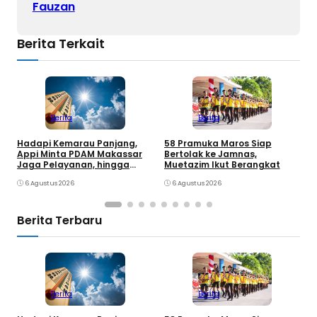
Fauzan
Berita Terkait
Berita
Berita
Hadapi Kemarau Panjang,
K
58 Pramuka Maros Siap
Appi Minta PDAM Makassar
O
Bertolak ke Jamnas,
Jaga Pelayanan, hingga
k
Muetazim Ikut Berangkat
Integritas Pegawai
P
6 Agustus 2026
6 Agustus 2026
Berita Terbaru
Berita
Berita