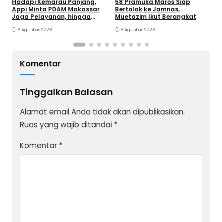
Hadapi Kemarau Panjang,
K
58 Pramuka Maros Siap
Appi Minta PDAM Makassar
O
Bertolak ke Jamnas,
Jaga Pelayanan, hingga
k
Muetazim Ikut Berangkat
Integritas Pegawai
P
6 Agustus 2026
6 Agustus 2026
Komentar
Tinggalkan Balasan
Alamat email Anda tidak akan dipublikasikan.
Ruas yang wajib ditandai
*
Komentar
*