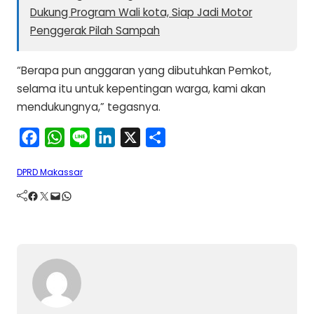
Dukung Program Wali kota, Siap Jadi Motor
Penggerak Pilah Sampah
“Berapa pun anggaran yang dibutuhkan Pemkot,
selama itu untuk kepentingan warga, kami akan
mendukungnya,” tegasnya.
F
W
L
L
X
S
a
h
i
i
h
DPRD Makassar
c
a
n
n
a
Facebook
Twitter
Mail
WhatsApp
e
t
e
k
r
b
s
e
e
o
A
d
o
p
I
k
p
n