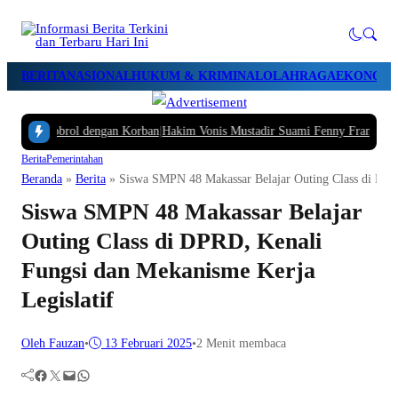
BERITA
NASIONAL
HUKUM & KRIMINAL
OLAHRAGA
EKONOMI 
i Ngobrol dengan Korban
|
Hakim Vonis Mustadir Suami Fenny Frans 1,5 Tahun 
Berita
Pemerintahan
Beranda
»
Berita
»
Siswa SMPN 48 Makassar Belajar Outing Class di DPRD
Siswa SMPN 48 Makassar Belajar
Outing Class di DPRD, Kenali
Fungsi dan Mekanisme Kerja
Legislatif
Oleh Fauzan
•
13 Februari 2025
•
2 Menit membaca
Facebook
Twitter
Mail
WhatsApp