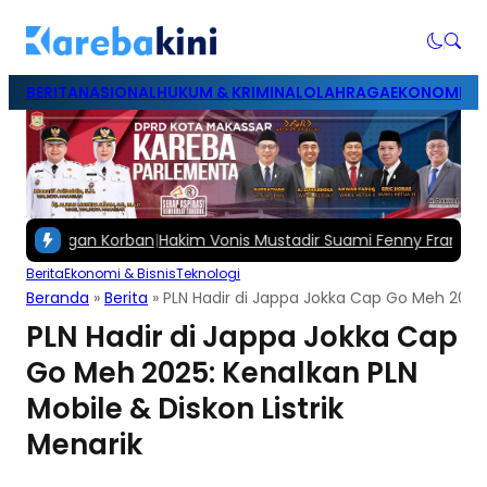
BERITA
NASIONAL
HUKUM & KRIMINAL
OLAHRAGA
EKONOMI & B
engan Korban
|
Hakim Vonis Mustadir Suami Fenny Frans 1,5 Tahun 
Berita
Ekonomi & Bisnis
Teknologi
Beranda
»
Berita
»
PLN Hadir di Jappa Jokka Cap Go Meh 2025: 
PLN Hadir di Jappa Jokka Cap
Go Meh 2025: Kenalkan PLN
Mobile & Diskon Listrik
Menarik