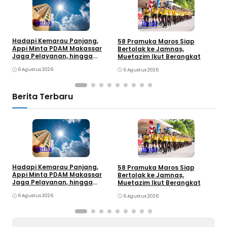
Berita
Berita
Hadapi Kemarau Panjang,
K
58 Pramuka Maros Siap
Appi Minta PDAM Makassar
O
Bertolak ke Jamnas,
Jaga Pelayanan, hingga
k
Muetazim Ikut Berangkat
Integritas Pegawai
P
6 Agustus 2026
6 Agustus 2026
Berita Terbaru
Berita
Berita
Hadapi Kemarau Panjang,
K
58 Pramuka Maros Siap
Appi Minta PDAM Makassar
O
Bertolak ke Jamnas,
Jaga Pelayanan, hingga
k
Muetazim Ikut Berangkat
Integritas Pegawai
P
6 Agustus 2026
6 Agustus 2026