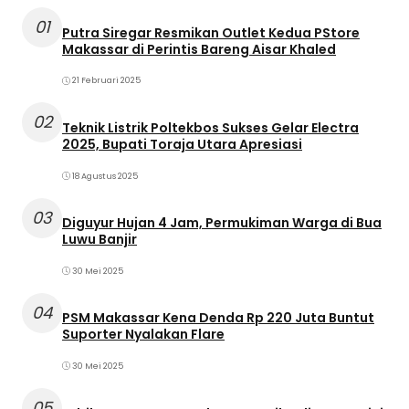
01
Putra Siregar Resmikan Outlet Kedua PStore
Makassar di Perintis Bareng Aisar Khaled
21 Februari 2025
02
Teknik Listrik Poltekbos Sukses Gelar Electra
2025, Bupati Toraja Utara Apresiasi
18 Agustus 2025
03
Diguyur Hujan 4 Jam, Permukiman Warga di Bua
Luwu Banjir
30 Mei 2025
04
PSM Makassar Kena Denda Rp 220 Juta Buntut
Suporter Nyalakan Flare
30 Mei 2025
05