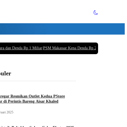
ara dan Denda Rp 1 Miliar
|
PSM Makassar Kena Denda Rp 220 Juta Buntut Supo
puler
iregar Resmikan Outlet Kedua PStore
r di Perintis Bareng Aisar Khaled
ruari 2025