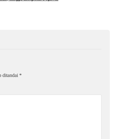
6 Agustus 2026
b ditandai
*