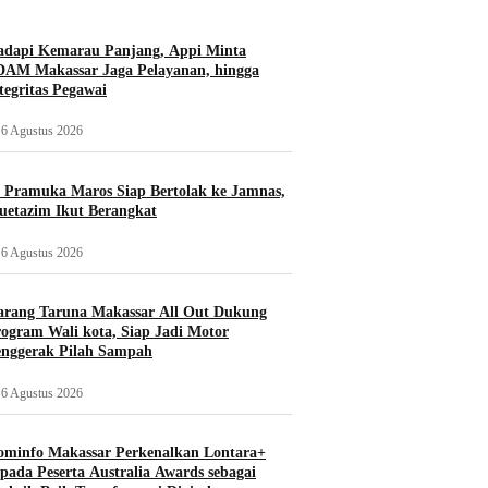
adapi Kemarau Panjang, Appi Minta
AM Makassar Jaga Pelayanan, hingga
tegritas Pegawai
6 Agustus 2026
 Pramuka Maros Siap Bertolak ke Jamnas,
etazim Ikut Berangkat
6 Agustus 2026
rang Taruna Makassar All Out Dukung
ogram Wali kota, Siap Jadi Motor
nggerak Pilah Sampah
6 Agustus 2026
minfo Makassar Perkenalkan Lontara+
pada Peserta Australia Awards sebagai