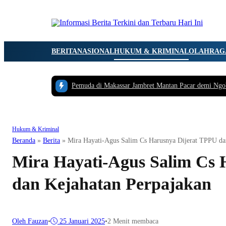
BERITA
NASIONAL
HUKUM & KRIMINAL
OLAHRAG
Pemuda di Makassar Jambret Mantan Pacar demi Ngo
Hukum & Kriminal
Beranda
»
Berita
»
Mira Hayati-Agus Salim Cs Harusnya Dijerat TPPU da
Mira Hayati-Agus Salim Cs 
dan Kejahatan Perpajakan
Oleh Fauzan
•
25 Januari 2025
•
2 Menit membaca