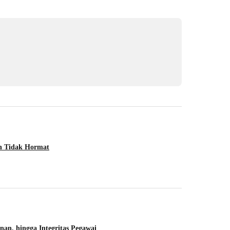
Hukum &
an Tidak Hormat
2 Polisi Teman
26 Februari 202
Berita
n, hingga Integritas Pegawai
58 Pramuka Ma