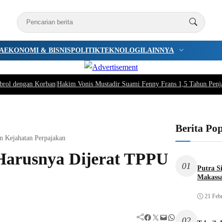
A
EKONOMI & BISNIS
POLITIK
TEKNOLOGI
LAINNYA
brol dengan Korban
|
Hakim Vonis Mustadir Suami Fenny Frans 1,5 Tahun Penj
Berita Po
n Kejahatan Perpajakan
Harusnya Dijerat TPPU
01
Putra S
Makassa
21 Feb
Facebook
Twitter
Mail
WhatsApp
02