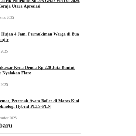
istrik Poltekbos Sukses Gelar Electra 2025,
Toraja Utara Apresiasi
stus 2025
 Hujan 4 Jam, Permukiman Warga di Bua
njir
 2025
assar Kena Denda Rp 220 Juta Buntut
r Nyalakan Flare
 2025
emat, Peternak Ayam Boiler di Maros Kini
eknologi Hybrid PLTS-PLN
ember 2025
rbaru