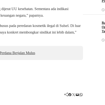
Pr
 dijerat UU kesehatan. Sementara ada indikasi
n keuangan negara,” paparnya.
B
usus pada peredaran kosmetik ilegal di Sulsel. Di luar
O
Ta
paya konkret membongkar sindikat ini lebih dalam,”
 Perdana Berjalan Mulus
Facebook
Twitter
Mail
WhatsApp