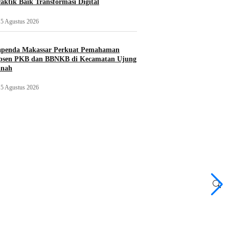
aktik Baik Transformasi Digital
5 Agustus 2026
apenda Makassar Perkuat Pemahaman
psen PKB dan BBNKB di Kecamatan Ujung
nah‎
5 Agustus 2026