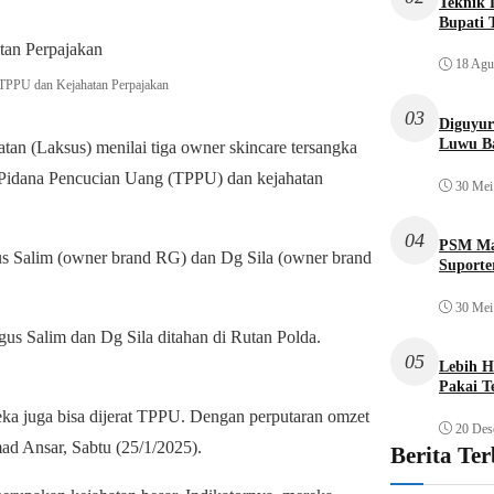
Teknik L
Bupati 
18 Agu
 TPPU dan Kejahatan Perpajakan
03
Diguyur
Luwu Ba
an (Laksus) menilai tiga owner skincare tersangka
k Pidana Pencucian Uang (TPPU) dan kejahatan
30 Mei
04
PSM Mak
us Salim (owner brand RG) dan Dg Sila (owner brand
Suporte
30 Mei
us Salim dan Dg Sila ditahan di Rutan Polda.
05
Lebih H
Pakai T
reka juga bisa dijerat TPPU. Dengan perputaran omzet
20 Des
ad Ansar, Sabtu (25/1/2025).
Berita Te