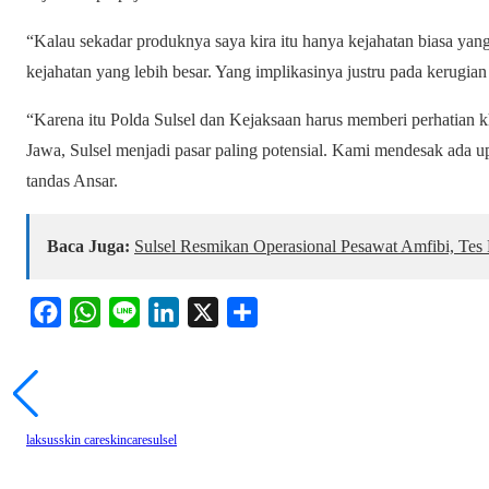
“Kalau sekadar produknya saya kira itu hanya kejahatan biasa yang
kejahatan yang lebih besar. Yang implikasinya justru pada kerugia
“Karena itu Polda Sulsel dan Kejaksaan harus memberi perhatian kh
Jawa, Sulsel menjadi pasar paling potensial. Kami mendesak ada u
tandas Ansar.
Baca Juga:
Sulsel Resmikan Operasional Pesawat Amfibi, Tes
F
W
L
L
X
S
a
h
i
i
h
c
a
n
n
a
e
t
e
k
r
b
s
e
e
laksus
skin care
skincare
sulsel
o
A
d