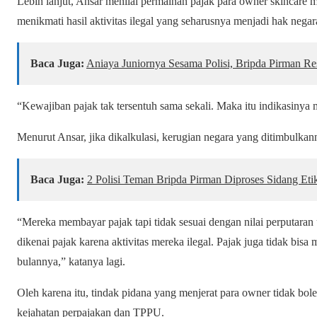
Lebih lanjut, Ansar menilai permainan pajak para owner skincare 
menikmati hasil aktivitas ilegal yang seharusnya menjadi hak negara
Baca Juga:
Aniaya Juniornya Sesama Polisi, Bripda Pirman R
“Kewajiban pajak tak tersentuh sama sekali. Maka itu indikasinya
Menurut Ansar, jika dikalkulasi, kerugian negara yang ditimbulkanny
Baca Juga:
2 Polisi Teman Bripda Pirman Diproses Sidang Eti
“Mereka membayar pajak tapi tidak sesuai dengan nilai perputaran 
dikenai pajak karena aktivitas mereka ilegal. Pajak juga tidak bisa
bulannya,” katanya lagi.
Oleh karena itu, tindak pidana yang menjerat para owner tidak bo
kejahatan perpajakan dan TPPU.