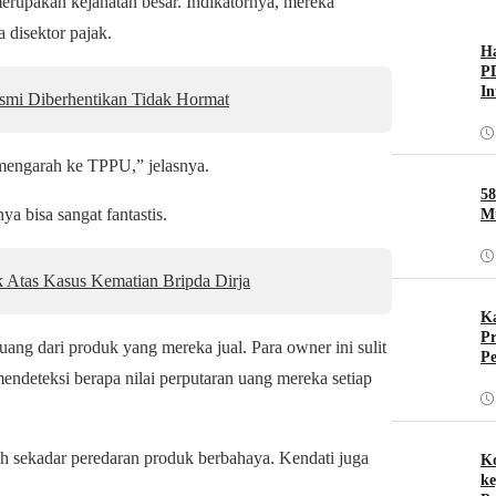
merupakan kejahatan besar. Indikatornya, mereka
 disektor pajak.
H
PD
In
esmi Diberhentikan Tidak Hormat
 mengarah ke TPPU,” jelasnya.
58
a bisa sangat fantastis.
Mu
k Atas Kasus Kematian Bripda Dirja
Ka
Pr
uang dari produk yang mereka jual. Para owner ini sulit
Pe
 mendeteksi berapa nilai perputaran uang mereka setiap
leh sekadar peredaran produk berbahaya. Kendati juga
Ko
ke