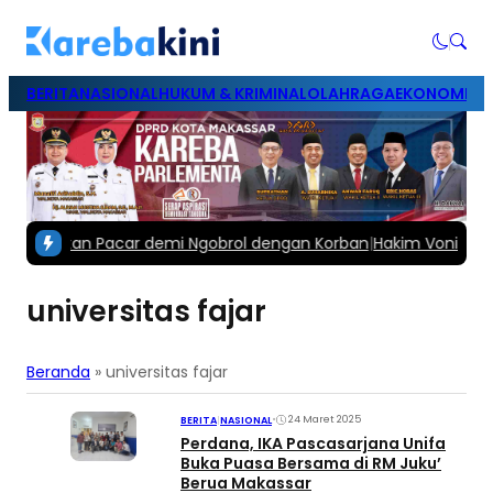
BERITA
NASIONAL
HUKUM & KRIMINAL
OLAHRAGA
EKONOMI & B
t Mantan Pacar demi Ngobrol dengan Korban
|
Hakim Vonis Musta
universitas fajar
Beranda
»
universitas fajar
•
24 Maret 2025
BERITA
|
NASIONAL
Perdana, IKA Pascasarjana Unifa
Buka Puasa Bersama di RM Juku’
Berua Makassar