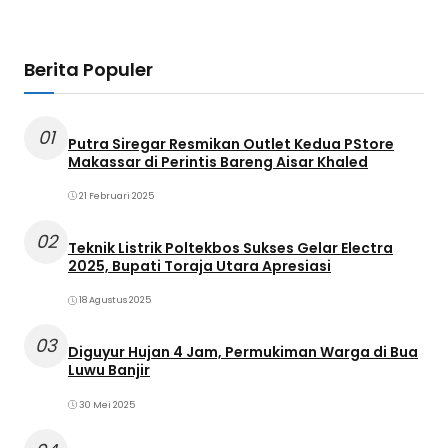
Hiburan
Berita Populer
01
Putra Siregar Resmikan Outlet Kedua PStore
Makassar di Perintis Bareng Aisar Khaled
21 Februari 2025
02
Teknik Listrik Poltekbos Sukses Gelar Electra
2025, Bupati Toraja Utara Apresiasi
18 Agustus 2025
03
Diguyur Hujan 4 Jam, Permukiman Warga di Bua
Luwu Banjir
30 Mei 2025