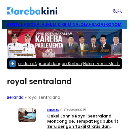
BERITA
NASIONAL
HUKUM & KRIMINAL
OLAHRAGA
EKONOMI & B
an Pacar demi Ngobrol dengan Korban
|
Hakim Vonis Mustadir Sua
royal sentraland
Beranda
»
royal sentraland
•
27 Februari 2025
HIBURAN
Onkel John’s Royal Sentraland
Moncongloe, Tempat Ngabuburit
Seru dengan Takjil Gratis dan