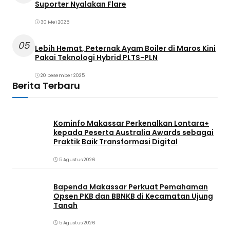
Suporter Nyalakan Flare
30 Mei 2025
05
Lebih Hemat, Peternak Ayam Boiler di Maros Kini
Pakai Teknologi Hybrid PLTS-PLN
20 Desember 2025
Berita Terbaru
Kominfo Makassar Perkenalkan Lontara+
kepada Peserta Australia Awards sebagai
Praktik Baik Transformasi Digital
5 Agustus 2026
Bapenda Makassar Perkuat Pemahaman
Opsen PKB dan BBNKB di Kecamatan Ujung
Tanah‎
5 Agustus 2026