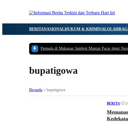
BERITA
NASIONAL
HUKUM & KRIMINAL
OLAHRAG
Pemuda di Makassar Jambret Mantan Pacar demi Ngo
bupatigowa
Beranda
»
bupatigowa
•
2
BERITA
Memanas,
Kedekata