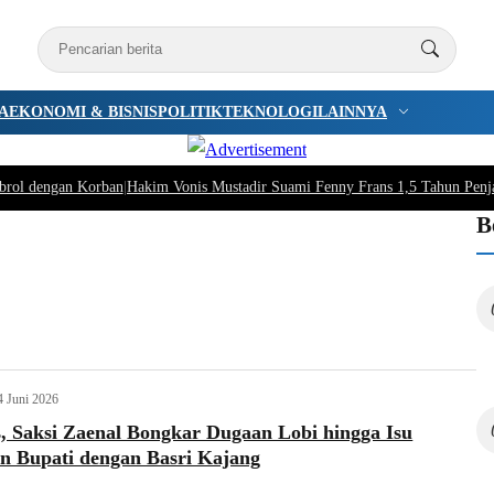
A
EKONOMI & BISNIS
POLITIK
TEKNOLOGI
LAINNYA
brol dengan Korban
|
Hakim Vonis Mustadir Suami Fenny Frans 1,5 Tahun Penj
B
4 Juni 2026
 Saksi Zaenal Bongkar Dugaan Lobi hingga Isu
n Bupati dengan Basri Kajang