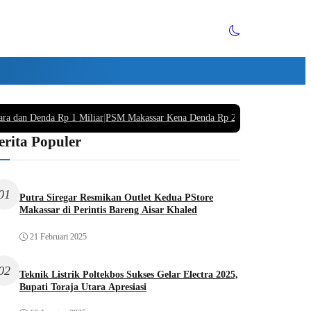
ara dan Denda Rp 1 Miliar
|
PSM Makassar Kena Denda Rp 220 Juta Buntut Supo
erita Populer
01
Putra Siregar Resmikan Outlet Kedua PStore
Makassar di Perintis Bareng Aisar Khaled
21 Februari 2025
02
Teknik Listrik Poltekbos Sukses Gelar Electra 2025,
Bupati Toraja Utara Apresiasi