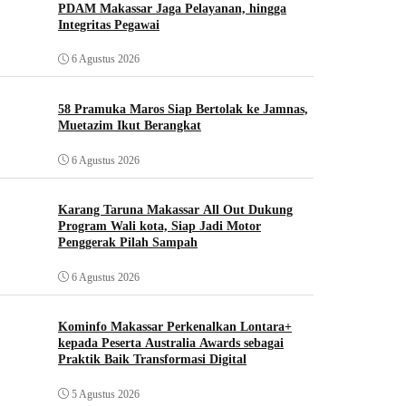
PDAM Makassar Jaga Pelayanan, hingga
Integritas Pegawai
6 Agustus 2026
58 Pramuka Maros Siap Bertolak ke Jamnas,
Muetazim Ikut Berangkat
6 Agustus 2026
Karang Taruna Makassar All Out Dukung
Program Wali kota, Siap Jadi Motor
Penggerak Pilah Sampah
6 Agustus 2026
Kominfo Makassar Perkenalkan Lontara+
kepada Peserta Australia Awards sebagai
Praktik Baik Transformasi Digital
5 Agustus 2026