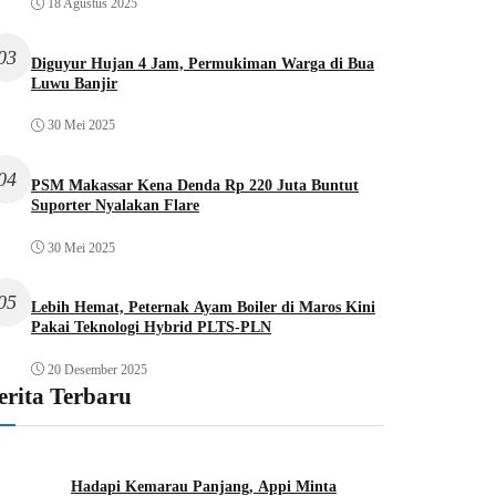
18 Agustus 2025
03
Diguyur Hujan 4 Jam, Permukiman Warga di Bua
Luwu Banjir
30 Mei 2025
04
PSM Makassar Kena Denda Rp 220 Juta Buntut
Suporter Nyalakan Flare
30 Mei 2025
05
Lebih Hemat, Peternak Ayam Boiler di Maros Kini
Pakai Teknologi Hybrid PLTS-PLN
20 Desember 2025
erita Terbaru
Hadapi Kemarau Panjang, Appi Minta