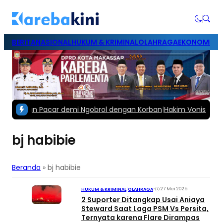
BERITA
NASIONAL
HUKUM & KRIMINAL
OLAHRAGA
EKONOMI & B
 Mantan Pacar demi Ngobrol dengan Korban
|
Hakim Vonis Mustad
bj habibie
Beranda
»
bj habibie
•
27 Mei 2025
HUKUM & KRIMINAL
|
OLAHRAGA
2 Suporter Ditangkap Usai Aniaya
Steward Saat Laga PSM Vs Persita,
Ternyata karena Flare Dirampas