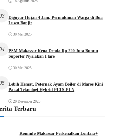
18 Agustus 2025
03
Diguyur Hujan 4 Jam, Permukiman Warga di Bua
Luwu Banjir
30 Mei 2025
04
PSM Makassar Kena Denda Rp 220 Juta Buntut
Suporter Nyalakan Flare
30 Mei 2025
05
Lebih Hemat, Peternak Ayam Boiler di Maros Kini
Pakai Teknologi Hybrid PLTS-PLN
20 Desember 2025
erita Terbaru
Kominfo Makassar Perkenalkan Lontara+