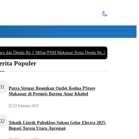
ara dan Denda Rp 1 Miliar
|
PSM Makassar Kena Denda Rp 220 Juta Buntut Supo
erita Populer
01
Putra Siregar Resmikan Outlet Kedua PStore
Makassar di Perintis Bareng Aisar Khaled
21 Februari 2025
02
Teknik Listrik Poltekbos Sukses Gelar Electra 2025,
Bupati Toraja Utara Apresiasi