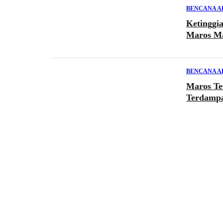
BENCANA 
Ketinggi
Maros Ma
BENCANA 
Maros Te
Terdamp