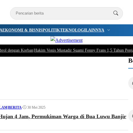
A
EKONOMI & BISNIS
POLITIK
TEKNOLOGI
LAINNYA
brol dengan Korban
|
Hakim Vonis Mustadir Suami Fenny Frans 1,5 Tahun Penj
B
•
30 Mei 2025
ALAM
|
BERITA
Hujan 4 Jam, Permukiman Warga di Bua Luwu Banjir