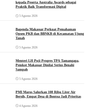
kepada Peserta Australia Awards sebagai
Praktik Baik Transformasi Digital
5 Agustus 2026
Bapenda Makassar Perkuat Pemahaman
Opsen PKB dan BBNKB di Kecamatan Ujung
Tanah‎
5 Agustus 2026
Menteri LH Puji Progres TPA Tamangapa,
Pemkot Makassar Dinilai Serius Benahi
Sampah
5 Agustus 2026
PMI Maros Salurkan 108 Ribu Liter Air
Bersih, Empat Desa di Bontoa Jadi Prioritas
4 Agustus 2026