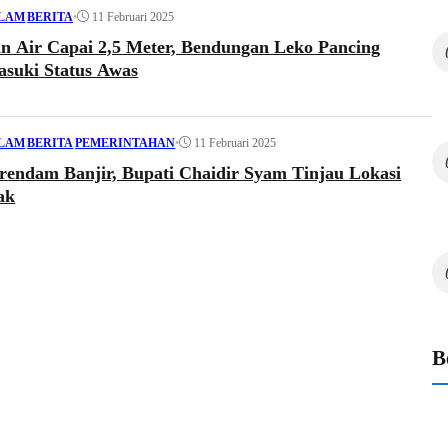
•
11 Februari 2025
ALAM
|
BERITA
an Air Capai 2,5 Meter, Bendungan Leko Pancing
suki Status Awas
•
11 Februari 2025
ALAM
|
BERITA
|
PEMERINTAHAN
rendam Banjir, Bupati Chaidir Syam Tinjau Lokasi
ak
B