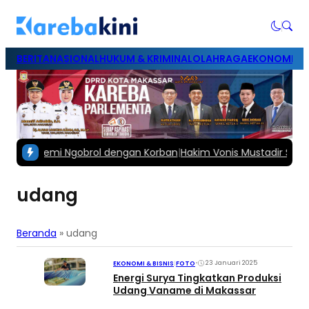
BERITA
NASIONAL
HUKUM & KRIMINAL
OLAHRAGA
EKONOMI & B
acar demi Ngobrol dengan Korban
|
Hakim Vonis Mustadir Suami F
udang
Beranda
»
udang
•
23 Januari 2025
EKONOMI & BISNIS
|
FOTO
Energi Surya Tingkatkan Produksi
Udang Vaname di Makassar