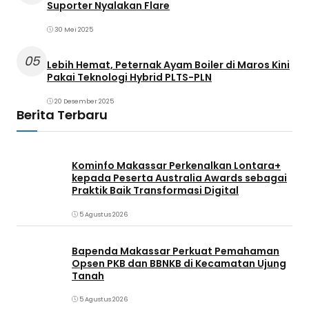
Suporter Nyalakan Flare
30 Mei 2025
05
Lebih Hemat, Peternak Ayam Boiler di Maros Kini
Pakai Teknologi Hybrid PLTS-PLN
20 Desember 2025
Berita Terbaru
Kominfo Makassar Perkenalkan Lontara+
kepada Peserta Australia Awards sebagai
Praktik Baik Transformasi Digital
5 Agustus 2026
Bapenda Makassar Perkuat Pemahaman
Opsen PKB dan BBNKB di Kecamatan Ujung
Tanah‎
5 Agustus 2026