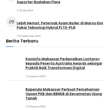
Suporter Nyalakan Flare
30 Mei 2025
05
Lebih Hemat, Peternak Ayam Boiler di Maros Kini
Pakai Teknologi Hybrid PLTS-PLN
20 Desember 2025
Berita Terbaru
Kominfo Makassar Perkenalkan Lontara+
kepada Peserta Australia Awards sebagai
Praktik Baik Transformasi Digital
5 Agustus 2026
Bapenda Makassar Perkuat Pemahaman
Opsen PKB dan BBNKB di Kecamatan Ujung
Tanah‎
5 Agustus 2026