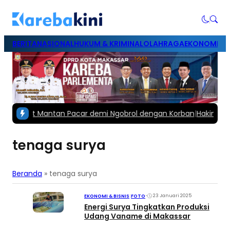
BERITA
NASIONAL
HUKUM & KRIMINAL
OLAHRAGA
EKONOMI & B
Jambret Mantan Pacar demi Ngobrol dengan Korban
|
Hakim Vonis
tenaga surya
Beranda
»
tenaga surya
•
23 Januari 2025
EKONOMI & BISNIS
|
FOTO
Energi Surya Tingkatkan Produksi
Udang Vaname di Makassar