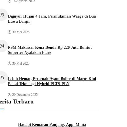
18 Agustus 2025
03
Diguyur Hujan 4 Jam, Permukiman Warga di Bua
Luwu Banjir
30 Mei 2025
04
PSM Makassar Kena Denda Rp 220 Juta Buntut
Suporter Nyalakan Flare
30 Mei 2025
05
Lebih Hemat, Peternak Ayam Boiler di Maros Kini
Pakai Teknologi Hybrid PLTS-PLN
20 Desember 2025
erita Terbaru
Hadapi Kemarau Panjang, Appi Minta