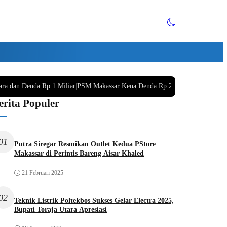
ara dan Denda Rp 1 Miliar
|
PSM Makassar Kena Denda Rp 220 Juta Buntut Supo
erita Populer
01
Putra Siregar Resmikan Outlet Kedua PStore
Makassar di Perintis Bareng Aisar Khaled
21 Februari 2025
02
Teknik Listrik Poltekbos Sukses Gelar Electra 2025,
Bupati Toraja Utara Apresiasi