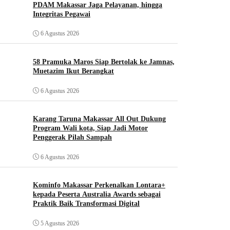
PDAM Makassar Jaga Pelayanan, hingga
Integritas Pegawai
6 Agustus 2026
58 Pramuka Maros Siap Bertolak ke Jamnas,
Muetazim Ikut Berangkat
6 Agustus 2026
Karang Taruna Makassar All Out Dukung
Program Wali kota, Siap Jadi Motor
Penggerak Pilah Sampah
6 Agustus 2026
Kominfo Makassar Perkenalkan Lontara+
kepada Peserta Australia Awards sebagai
Praktik Baik Transformasi Digital
5 Agustus 2026