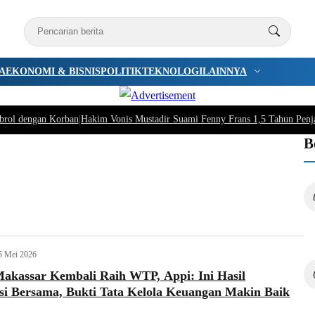
A
EKONOMI & BISNIS
POLITIK
TEKNOLOGI
LAINNYA
brol dengan Korban
|
Hakim Vonis Mustadir Suami Fenny Frans 1,5 Tahun Penj
B
5 Mei 2026
akassar Kembali Raih WTP, Appi: Ini Hasil
si Bersama, Bukti Tata Kelola Keuangan Makin Baik