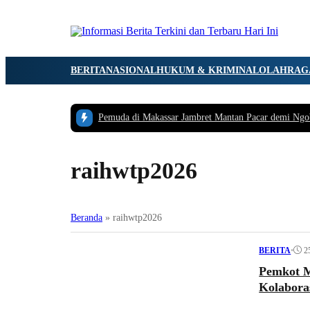
BERITA
NASIONAL
HUKUM & KRIMINAL
OLAHRAG
Pemuda di Makassar Jambret Mantan Pacar demi Ngo
raihwtp2026
Beranda
»
raihwtp2026
•
2
BERITA
Pemkot M
Kolabora