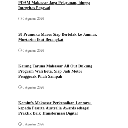
PDAM Makassar Jaga Pelayanan, hingga
Integritas Pegawai
6 Agustus 2026
58 Pramuka Maros Siap Bertolak ke Jamnas,
Muetazim Ikut Berangkat
6 Agustus 2026
Karang Taruna Makassar All Out Dukung
Program Wali kota, Siap Jadi Motor
Penggerak Pilah Sampah
6 Agustus 2026
Kominfo Makassar Perkenalkan Lontara+
kepada Peserta Australia Awards sebagai
Praktik Baik Transformasi Digital
5 Agustus 2026