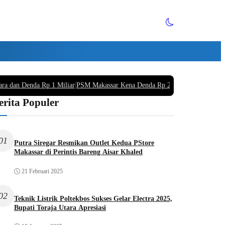
ara dan Denda Rp 1 Miliar
|
PSM Makassar Kena Denda Rp 220 Juta Buntut Supo
erita Populer
01
Putra Siregar Resmikan Outlet Kedua PStore
Makassar di Perintis Bareng Aisar Khaled
21 Februari 2025
02
Teknik Listrik Poltekbos Sukses Gelar Electra 2025,
Bupati Toraja Utara Apresiasi