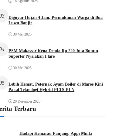
18 Agustus 2025
03
Diguyur Hujan 4 Jam, Permukiman Warga di Bua
Luwu Banjir
30 Mei 2025
04
PSM Makassar Kena Denda Rp 220 Juta Buntut
Suporter Nyalakan Flare
30 Mei 2025
05
Lebih Hemat, Peternak Ayam Boiler di Maros Kini
Pakai Teknologi Hybrid PLTS-PLN
20 Desember 2025
erita Terbaru
Hadapi Kemarau Panjang, Appi Minta