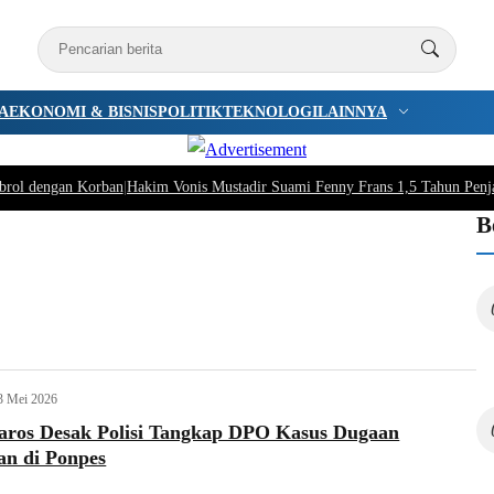
A
EKONOMI & BISNIS
POLITIK
TEKNOLOGI
LAINNYA
brol dengan Korban
|
Hakim Vonis Mustadir Suami Fenny Frans 1,5 Tahun Penj
B
3 Mei 2026
os Desak Polisi Tangkap DPO Kasus Dugaan
an di Ponpes