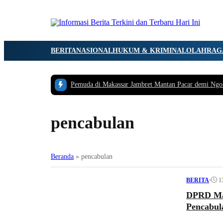
BERITA
NASIONAL
HUKUM & KRIMINAL
OLAHRAG
Pemuda di Makassar Jambret Mantan Pacar demi Ngo
pencabulan
Beranda
»
pencabulan
•
1
BERITA
DPRD Mar
Pencabul