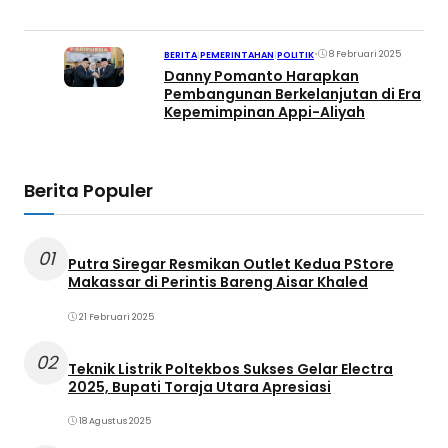
•
8 Februari 2025
BERITA
|
PEMERINTAHAN
|
POLITIK
Danny Pomanto Harapkan
Pembangunan Berkelanjutan di Era
Kepemimpinan Appi-Aliyah
Berita Populer
01
Putra Siregar Resmikan Outlet Kedua PStore
Makassar di Perintis Bareng Aisar Khaled
21 Februari 2025
02
Teknik Listrik Poltekbos Sukses Gelar Electra
2025, Bupati Toraja Utara Apresiasi
18 Agustus 2025