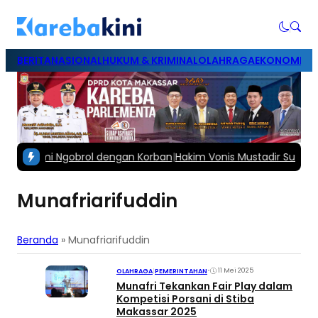
BERITA
NASIONAL
HUKUM & KRIMINAL
OLAHRAGA
EKONOMI & B
ar demi Ngobrol dengan Korban
|
Hakim Vonis Mustadir Suami Fen
Munafriarifuddin
Beranda
»
Munafriarifuddin
•
11 Mei 2025
OLAHRAGA
|
PEMERINTAHAN
Munafri Tekankan Fair Play dalam
Kompetisi Porsani di Stiba
Makassar 2025