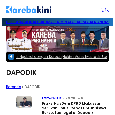
BERITA
NASIONAL
HUKUM & KRIMINAL
OLAHRAGA
EKONOMI & B
ar demi Ngobrol dengan Korban
|
Hakim Vonis Mustadir Suami Fen
DAPODIK
Beranda
»
DAPODIK
•
16 Januari 2025
BERITA
|
POLITIK
Fraksi NasDem DPRD Makassar
Serukan Solusi Cepat untuk Siswa
Berstatus Ilegal di Dapodik