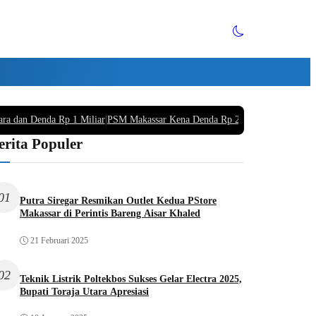
ara dan Denda Rp 1 Miliar
|
PSM Makassar Kena Denda Rp 220 Juta Buntut Supo
erita Populer
01
Putra Siregar Resmikan Outlet Kedua PStore
Makassar di Perintis Bareng Aisar Khaled
21 Februari 2025
02
Teknik Listrik Poltekbos Sukses Gelar Electra 2025,
Bupati Toraja Utara Apresiasi