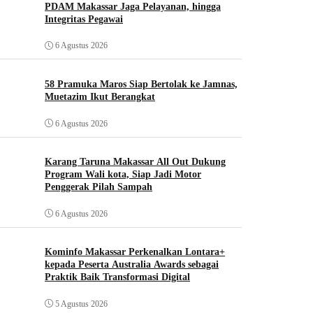
PDAM Makassar Jaga Pelayanan, hingga
Integritas Pegawai
6 Agustus 2026
58 Pramuka Maros Siap Bertolak ke Jamnas,
Muetazim Ikut Berangkat
6 Agustus 2026
Karang Taruna Makassar All Out Dukung
Program Wali kota, Siap Jadi Motor
Penggerak Pilah Sampah
6 Agustus 2026
Kominfo Makassar Perkenalkan Lontara+
kepada Peserta Australia Awards sebagai
Praktik Baik Transformasi Digital
5 Agustus 2026