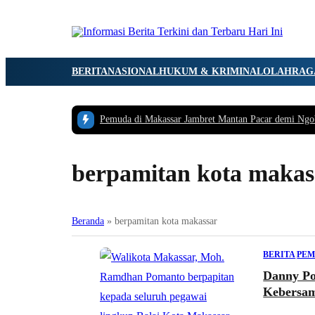
BERITA
NASIONAL
HUKUM & KRIMINAL
OLAHRAG
Pemuda di Makassar Jambret Mantan Pacar demi Ngo
berpamitan kota makas
Beranda
»
berpamitan kota makassar
BERITA
|
PEM
Danny Po
Kebersa