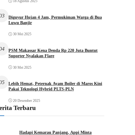
18 Agustus 2025
03
Diguyur Hujan 4 Jam, Permukiman Warga di Bua
Luwu Banjir
30 Mei 2025
04
PSM Makassar Kena Denda Rp 220 Juta Buntut
Suporter Nyalakan Flare
30 Mei 2025
05
Lebih Hemat, Peternak Ayam Boiler di Maros Kini
Pakai Teknologi Hybrid PLTS-PLN
20 Desember 2025
erita Terbaru
Hadapi Kemarau Panjang, Appi Minta