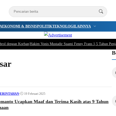
A
EKONOMI & BISNIS
POLITIK
TEKNOLOGI
LAINNYA
brol dengan Korban
|
Hakim Vonis Mustadir Suami Fenny Frans 1,5 Tahun Penj
B
sar
•
19 Februari 2025
ERINTAHAN
manto Ucapkan Maaf dan Terima Kasih atas 9 Tahun
maan