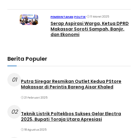
•
11 Maret 2025
PEMERINTAHAN
|
POLITIK
Serap Aspirasi Warga, Ketua DPRD
Makassar Soroti Sampah, Banjir,
dan Ekonomi
Berita Populer
01
Putra Siregar Resmikan Outlet Kedua PStore
Makassar di Perintis Bareng Aisar Khaled
21 Februari 2025
02
Teknik Listrik Poltekbos Sukses Gelar Electra
2025, Bupati Toraja Utara Apresiasi
18 Agustus 2025