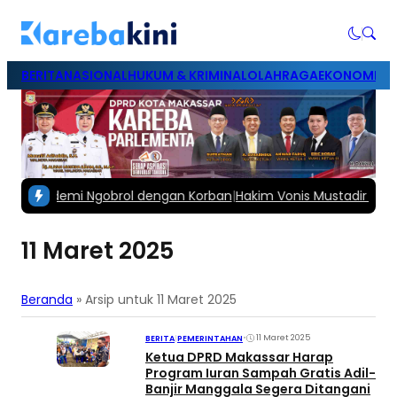
BERITA
NASIONAL
HUKUM & KRIMINAL
OLAHRAGA
EKONOMI & B
Pacar demi Ngobrol dengan Korban
|
Hakim Vonis Mustadir Suami 
11 Maret 2025
Beranda
»
Arsip untuk 11 Maret 2025
•
11 Maret 2025
BERITA
|
PEMERINTAHAN
Ketua DPRD Makassar Harap
Program Iuran Sampah Gratis Adil-
Banjir Manggala Segera Ditangani